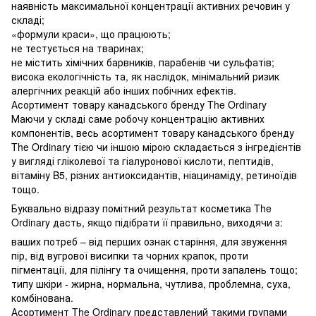
наявність максимальної концентрації активних речовин у
складі;
«формули краси», що працюють;
не тестується на тваринах;
не містить хімічних барвників, парабенів чи сульфатів;
висока екологічність та, як наслідок, мінімальний ризик
алергічних реакцій або інших побічних ефектів.
Асортимент товару канадського бренду The Ordinary
Маючи у складі саме робочу концентрацію активних
компонентів, весь асортимент товару канадського бренду
The Ordinary тією чи іншою мірою складається з інгредієнтів
у вигляді гліколевої та гіалуронової кислоти, пептидів,
вітаміну B5, різних антиоксидантів, ніацинаміду, ретиноїдів
тощо.
Буквально відразу помітний результат косметика The
Ordinary дасть, якщо підібрати її правильно, виходячи з:
ваших потреб – від перших ознак старіння, для звуження
пір, від вугрової висипки та чорних крапок, проти
пігментації, для пілінгу та очищення, проти запалень тощо;
типу шкіри - жирна, нормальна, чутлива, проблемна, суха,
комбінована.
Асортимент The Ordinary представлений такими групами