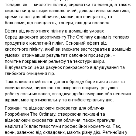
товарів, як — кислотні пілінги, сироватки та есенції, а також
сироватки для шкіри навколо очей, декоративна косметика,
креми та олії для обличчя, маски, що очищають, та
бальзами, що очищають, тонери, олії для волосся.
Ефект від кислотного пілінгу в домашніх умовах
Серед широкого асортименту The Ordinary одним із топових
продуктів є кислотний пілінг. Основний ефект від
кислотного пілінгу, який ви зможете застосувати в домашніх
умовах, отримавши результат салонної процедури, –
помітне покращення рельєфу та текстури шкіри.
Відбувається це за рахунок прекрасного відлущування та
глибокого очищення пір.
Також кислотний пілінг даного бренду бореться з акне та
висипаннями, вирівнює тон шкірного покриву, регулює
роботу сальних залоз, згладжує дрібні зморшки або невеликі
шрами, має протизапальну та антибактеріальну дію.
Поживні та відновлюючі сироватки для обличчя
Розробники The Ordinary, створюючи поживні та
відновлюючі сироватки для обличчя, також прагнули
наділити їх властивостями професійної косметики. Так,
вони, залежно від складових, мають різну дію. Ретиноїди у