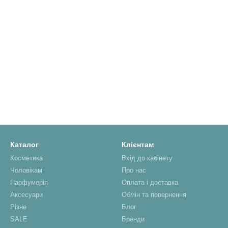
Каталог
Клієнтам
Косметика
Вхід до кабінету
Чоловікам
Про нас
Парфумерія
Оплата і доставка
Аксесуари
Обмін та повернення
Різне
Блог
SALE
Бренди