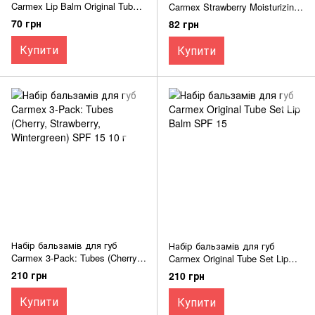
Carmex Lip Balm Original Tube
Carmex Strawberry Moisturizing
SPF 15 10 г
Lip Balm Tube SPF 15
70 грн
82 грн
індивідуальна упаковка
Купити
Купити
Набір бальзамів для губ
Набір бальзамів для губ
Carmex 3-Pack: Tubes (Cherry,
Carmex Original Tube Set Lip
Strawberry, Wintergreen) SPF 15
Balm SPF 15
210 грн
210 грн
10 г
Купити
Купити