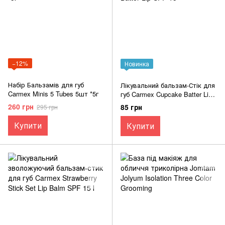
−12%
Новинка
Набір Бальзамів для губ
Лікувальний бальзам-Стік для
Carmex Minis 5 Tubes 5шт *5г
губ Carmex Cupcake Batter Lip
SPF 15
260 грн
85 грн
295 грн
Купити
Купити