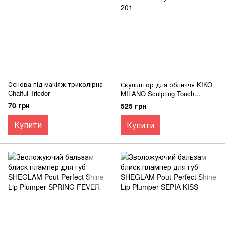
Основа під макіяж триколірна
Скульптор для обличчя KIKO
Chafful Tricdor
MILANO Sculpting Touch
Creamy Stick Contour 201
70 грн
525 грн
Купити
Купити