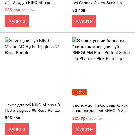
до 12 годин KIKO Milano
губ Carmex Cherry Stick Lip
Beauty Essentials 3-In-1 12h
Balm SPF 15
235 грн
82 грн
350 грн
Long Lasting Mascara 10 мл
Купити
Купити
−18%
Блиск для губ KIKO Milano 3D
Зволожуючий бальзам блиск
Hydra Lipgloss 05 Rosa Perlato
плампер для губ SHEGLAM
Pout-Perfect Shine Lip Plumper
525 грн
225 грн
275 грн
Pink Flamingo
Купити
Купити