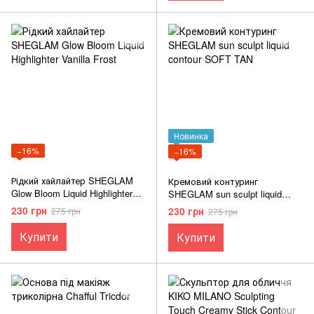
Новинка
−16%
−16%
Рідкий хайлайтер SHEGLAM
Кремовий контуринг
Glow Bloom Liquid Highlighter
SHEGLAM sun sculpt liquid
Vanilla Frost
contour SOFT TAN
230 грн
230 грн
275 грн
275 грн
Купити
Купити