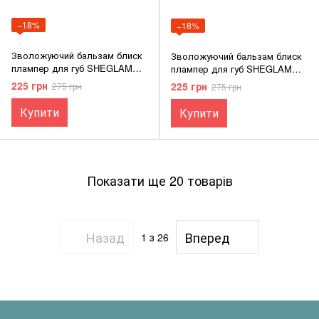
−18%
−18%
Зволожуючий бальзам блиск
Зволожуючий бальзам блиск
плампер для губ SHEGLAM
плампер для губ SHEGLAM
Pout-Perfect Shine Lip Plumper
Pout-Perfect Shine Lip Plumper
225 грн
225 грн
275 грн
275 грн
SPRING FEVER
SEPIA KISS
Купити
Купити
Показати ще 20 товарів
Назад
Вперед
1
з 26