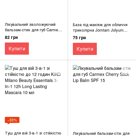
Лікувальний зволожуючий
База під макіяж для обличчя
бальзам-стик для губ Carmex
триколірна Jomtam Jolyum
Strawberry Stick Set Lip Balm
Isolation Three Color Grooming
82 грн
75 грн
SPF 15 І
Купити
Купити
−33%
Туш для вій 3-в-1 зі стійкістю
Лікувальний бальзам-стік для