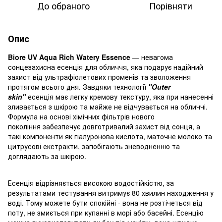
До обраного
Порівняти
Опис
Biore UV Aqua Rich Watery Essence
— невагома
сонцезахисна есенція для обличчя, яка подарує надійний
захист від ультрафіолетових променів та зволоження
протягом всього дня. Завдяки технології
"Outer
skin"
есенція має легку кремову текстуру, яка при нанесенні
зливається з шкірою та майже не відчувається на обличчі.
Формула на основі хімічних фільтрів нового
покоління забезпечує довготривалий захист від сонця, а
такі компоненти як гіалуронова кислота, маточне молоко та
цитрусові екстракти, запобігають зневодненню та
доглядають за шкірою.
Есенція відрізняється високою водостійкістю, за
результатами тестування витримує 80 хвилин находження у
воді. Тому можете бути спокійні - вона не розтічеться від
поту, не змиється при купанні в морі або басейні. Есенцію