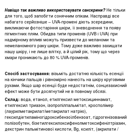
Навіщо так важливо використовувати санскрини?
Не тільки
для того, щоб запобігти сонячним опікам. Насправді все
набагато серйозніше – UVA-промені діють зсередини,
викликаючи фотостаріння шкіри, її зневоднення та появу
пігментних плям. Обидва типи променів (UVB і UVA) при
надмірному впливі можуть призвести до меланоми та
немеланомного раку шкіри. Тому дуже важливо захищати
нашу шкіру, і не лише влітку, а й цілий рік, тому що через
хмари проникають до 80 % UVA-променів.
Спосіб застосування:
візьміть достатню кількість есенції
на кінчики пальців і рівномірно нанесіть на шкіру круговими
рухами. Якщо шар есенції буде недостатнім, сонцезахисний
ефект може бути досягнутий не в повному обсязі.
Склад:
вода, етанол, етилгексил метоксициннамат,
етилгексил триазон, ізопропілпальмітат, кросполімер
(лаурилметакрилат/метакрилат натрію),
гексилдіетиламіногідроксибензоїлбензоат, гідрогенізований
поліізобутен, бізетилгексилоксифенолметоксифенілтріазин,
декстрин пальмітинової кислоти, Bg, ксиліт, (акрилати /