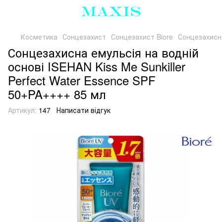
Косметика
Сонцезахист
Сонцезахист Biore
Сонцезахисна
Сонцезахисна емульсія на водній
основі ISEHAN Kiss Me Sunkiller
Perfect Water Essence SPF
50+PA++++ 85 мл
Артикул:
147
Написати відгук