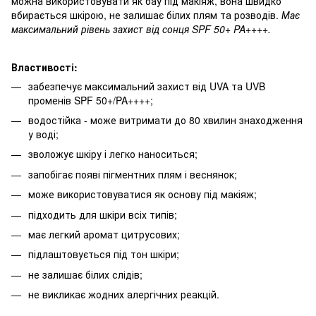
можна використовувати як бау під макіяж, вона швидко
вбирається шкірою, не залишає білих плям та розводів.
Має
максимальний рівень захист від сонця SPF 50+ PA++++.
Властивості:
забезпечує максимальний захист від UVA та UVB
променів SPF 50+/PA++++;
водостійка - може витримати до 80 хвилин знаходження
у воді;
зволожує шкіру і легко наноситься;
запобігає появі пігментних плям і веснянок;
може використовуватися як основу під макіяж;
підходить для шкіри всіх типів;
має легкий аромат цитрусових;
підлаштовується під тон шкіри;
не залишає білих слідів;
не викликає жодних алергічних реакцій.