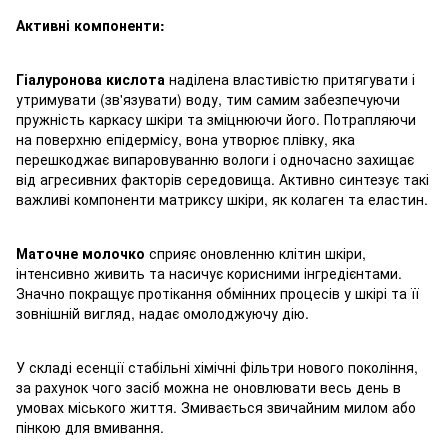
Активні компоненти:
Гіалуронова кислота
наділена властивістю притягувати і
утримувати (зв'язувати) воду, тим самим забезпечуючи
пружність каркасу шкіри та зміцнюючи його. Потрапляючи
на поверхню епідермісу, вона утворює плівку, яка
перешкоджає випаровуванню вологи і одночасно захищає
від агресивних факторів середовища. Активно синтезує такі
важливі компоненти матриксу шкіри, як колаген та еластин.
Маточне молочко
сприяє оновленню клітин шкіри,
інтенсивно живить та насичує корисними інгредієнтами.
Значно покращує протікання обмінних процесів у шкірі та її
зовнішній вигляд, надає омолоджуючу дію.
У складі есенції стабільні хімічні фільтри нового покоління,
за рахунок чого засіб можна не оновлювати весь день в
умовах міського життя. Змивається звичайним милом або
пінкою для вмивання.