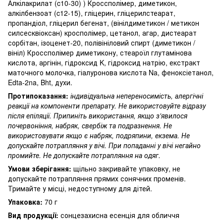
Алкілакрилат (c10-30) ) Кроссполімер, диметикон,
алкілбензоат (c12-15), гліцерин, гліцерилстеарат,
пропандіол, гліцерил бегенат, (вінілдиметикон / метикон
силсесквіоксан) кросполімер, цетанол, агар, дистеарат
сорбітан, ізоценет-20, полівініловий спирт (диметикон /
вініл) Кроссполімер диметикону, стеароїл глутамінова
кислота, аргінін, гідроксид K, гідроксид натрію, екстракт
маточного молочка, гіалуронова кислота Na, феноксіетанол,
Edta-2na, Bht, духи.
Протипоказання:
індивідуальна непереносимість, алергічні
реакції на компоненти препарату. Не використовуйте відразу
після епіляції. Припиніть використання, якщо з'явилося
почервоніння, набряк, свербіж та подразнення. Не
використовувати якщо є набряк, подряпини, екзема. Не
допускайте потрапляння у вічі. При попаданні у вічі негайно
промийте. Не допускайте потрапляння на одяг.
Умови зберігання:
щільно закривайте упаковку, не
допускайте потрапляння прямих сонячних променів.
Тримайте у місці, недоступному для дітей.
Упаковка:
70 г
Вид продукції:
сонцезахисна есенція для обличчя