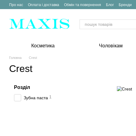
Перейти до основного контенту
Про нас
Оплата і доставка
Обмін та повернення
Блог
Бренди
Косметика
Чоловікам
Головна
Crest
Crest
Розділ
1
Зубна паста