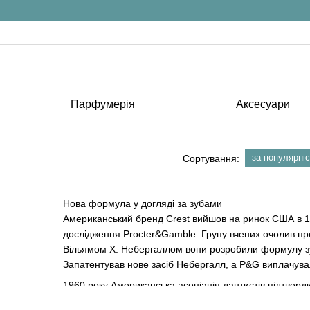
Парфумерія
Аксесуари
за популярні
Сортування:
Нова формула у догляді за зубами
Американський бренд Crest вийшов на ринок США в 
дослідження Procter&Gamble. Групу вчених очолив п
Вільямом Х. Небергаллом вони розробили формулу зуб
Запатентував нове засіб Небергалл, а P&G виплачува
1960 року Американська асоціація дантистів підтверди
найбільш продаваний бренд на ринку з догляду за ро