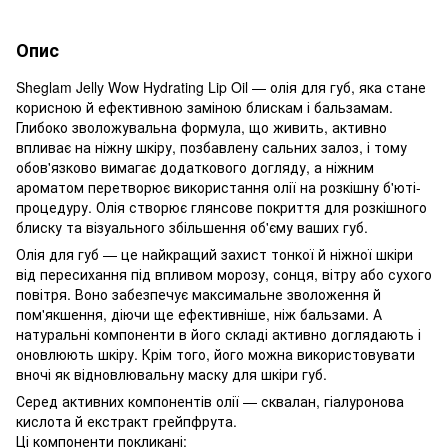
Опис
Sheglam Jelly Wow Hydrating Lip Oil — олія для губ, яка стане
корисною й ефективною заміною блискам і бальзамам.
Глибоко зволожувальна формула, що живить, активно
впливає на ніжну шкіру, позбавлену сальних залоз, і тому
обов'язково вимагає додаткового догляду, а ніжним
ароматом перетворює використання олії на розкішну б'юті-
процедуру. Олія створює глянсове покриття для розкішного
блиску та візуального збільшення об'єму ваших губ.
Олія для губ — це найкращий захист тонкої й ніжної шкіри
від пересихання під впливом морозу, сонця, вітру або сухого
повітря. Воно забезпечує максимальне зволоження й
пом'якшення, діючи ще ефективніше, ніж бальзами. А
натуральні компоненти в його складі активно доглядають і
оновлюють шкіру. Крім того, його можна використовувати
вночі як відновлювальну маску для шкіри губ.
Серед активних компонентів олії — сквалан, гіалуронова
кислота й екстракт грейпфрута.
Ці компоненти покликані: