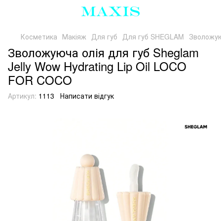
Косметика
Макіяж
Для губ
Для губ SHEGLAM
Зволожую
Зволожуюча олія для губ Sheglam
Jelly Wow Hydrating Lip Oil LOCO
FOR COCO
Артикул:
1113
Написати відгук