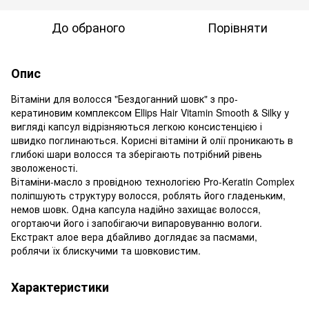
До обраного
Порівняти
Опис
Вітаміни для волосся "Бездоганний шовк" з про-
кератиновим комплексом Ellips Hair Vitamin Smooth & Silky у
вигляді капсул відрізняються легкою консистенцією і
швидко поглинаються. Корисні вітаміни й олії проникають в
глибокі шари волосся та зберігають потрібний рівень
зволоженості.
Вітаміни-масло з провідною технологією Pro-Keratin Complex
поліпшують структуру волосся, роблять його гладеньким,
немов шовк. Одна капсула надійно захищає волосся,
огортаючи його і запобігаючи випаровуванню вологи.
Екстракт алое вера дбайливо доглядає за пасмами,
роблячи їх блискучими та шовковистим.
Характеристики