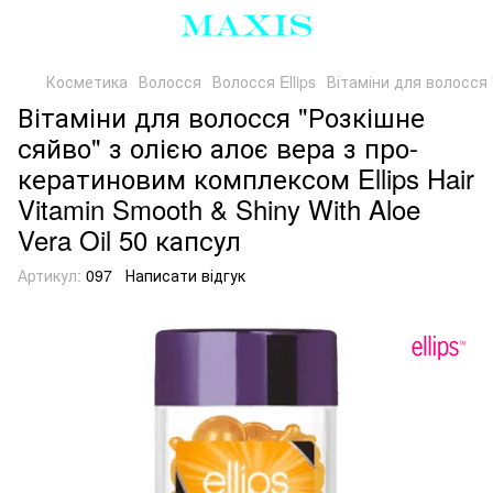
Косметика
Волосся
Волосся Ellips
Вітаміни для волосся 
Вітаміни для волосся "Розкішне
сяйво" з олією алоє вера з про-
кератиновим комплексом Ellips Hair
Vitamin Smooth & Shiny With Aloe
Vera Oil 50 капсул
Артикул:
097
Написати відгук