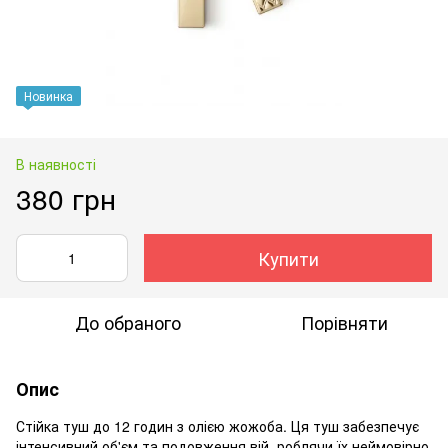
Новинка
В наявності
380 грн
Купити
До обраного
Порівняти
Опис
Стійка туш до 12 годин з олією жожоба. Ця туш забезпечує
інтенсивний об'єм та подовження вій, роблячи їх неймовірно