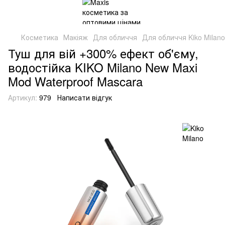
Косметика
Макіяж
Для обличчя
Для обличчя Kiko Milano
Туш для вій +300% ефект об'єму,
водостійка KIKO Milano New Maxi
Mod Waterproof Mascara
Артикул:
979
Написати відгук