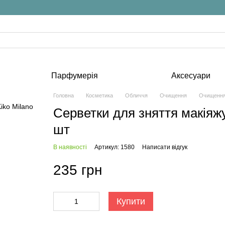
Парфумерія
Аксесуари
Головна
Косметика
Обличчя
Очищення
Очищення 
Серветки для зняття макіяжу
шт
В наявності
Артикул: 1580
Написати відгук
235 грн
Купити