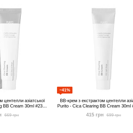
−41%
м центелли азіатської
BB-крем з екстрактом центелли азі
B Cream 30ml #23
Purito - Cica Clearing BB Cream 30ml #21 Light
al Beige
Beige
н
415 грн
669 грн
699 грн