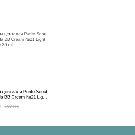
 центелли Purito Seoul
lla BB Cream №21 Light
e 30 ml
н
669 грн