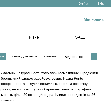
Укр
Рус
Вхід
Мій кошик
Різне
SALE
стю
спочатку дешевше
за назвою
Відображення:
симальній натуральності, тому 99% косметичних інгредієнтів
ренд, який швидко завойовує серця. Назва Purito
ілософія проста — бути чесними і виробляти безпечну,
ринах, не містить штучних барвників, запахів, парафінів,
містять цілих 20 потенційно дратівливих інгредієнтів та 26
косметиці.