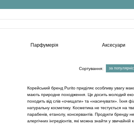
Парфумерія
Аксесуари
за популярні
Сортування:
Корейський бренд Purito приділяє особливу увагу мак
мають природне походження. Це досить молодий еко-б
походить від слів «очищати» та «насичувати». Їхня ф
натуральну косметику. Косметика не тестується на тва
парабенів, етанолу, консервантів. Продукти бренду не 
алергічних інгредієнтів, які можна знайти у звичайній 