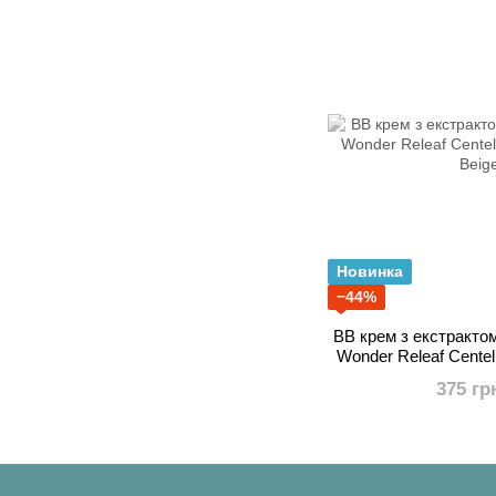
Новинка
−44%
ВВ крем з екстрактом
Wonder Releaf Cente
Beig
375 гр