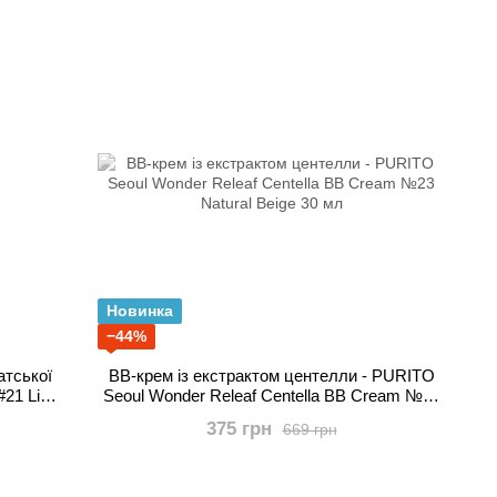
Новинка
−44%
атської
ВВ-крем із екстрактом центелли - PURITO
Seoul Wonder Releaf Centella BB Cream №23
Natural Beige 30 мл
375 грн
669 грн