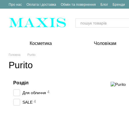
Перейти до основного контенту
Про нас
Оплата і доставка
Обмін та повернення
Блог
Бренди
Косметика
Чоловікам
Головна
Purito
Purito
Розділ
4
Для обличчя
4
SALE