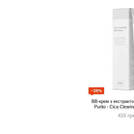
−38%
BB-крем з екстракто
Purito - Cica Clearing B
Natur
415 гр