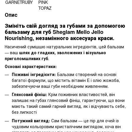
Опис
Змініть свій догляд за губами за допомогою
бальзаму для губ Sheglam Mello Jello
Nourishing, незамінного аксесуара краси.
Насичений сумішшю натуральних інгредієнтів, цей бальзам
— ваш
шлях до гладких, зволожених і візуально
приголомшливих губ
.
Основні характеристики:
Поживні інгредієнти:
Бальзам створений на основі
багатої формули, що містить вітамін E і олію жожоба,
забезпечуючи ваші губи необхідним живленням.
Глянсовий фініш:
Крім поживних властивостей, він
залишає на губах глянсовий фініш, гарантуючи, що вони
мають такий самий гарний вигляд, як і відчувають себе,
без липкості
Потужний вигляд:
Сам бальзам — це пір для очей із
чудовим кольоровим кристалічним виглядом, хоча він