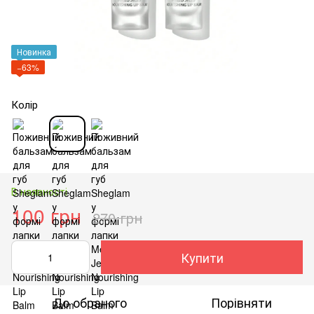
Новинка
−63%
Колір
В наявності
100 грн
270 грн
Купити
До обраного
Порівняти