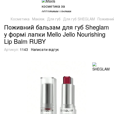
Косметика
Макіяж
Для губ
Для губ SHEGLAM
Поживний 
Поживний бальзам для губ Sheglam
у формі лапки Mello Jello Nourishing
Lip Balm RUBY
Артикул:
1143
Написати відгук