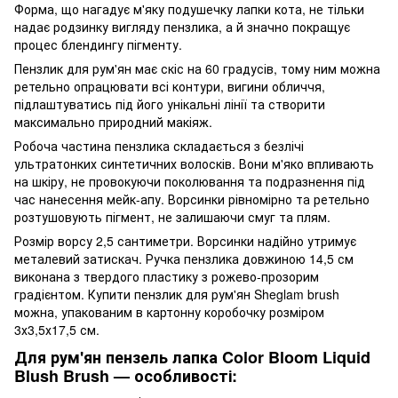
Форма, що нагадує м'яку подушечку лапки кота, не тільки
надає родзинку вигляду пензлика, а й значно покращує
процес блендингу пігменту.
Пензлик для рум'ян має скіс на 60 градусів, тому ним можна
ретельно опрацювати всі контури, вигини обличчя,
підлаштуватись під його унікальні лінії та створити
максимально природний макіяж.
Робоча частина пензлика складається з безлічі
ультратонких синтетичних волосків. Вони м'яко впливають
на шкіру, не провокуючи поколювання та подразнення під
час нанесення мейк-апу. Ворсинки рівномірно та ретельно
розтушовують пігмент, не залишаючи смуг та плям.
Розмір ворсу 2,5 сантиметри. Ворсинки надійно утримує
металевий затискач. Ручка пензлика довжиною 14,5 см
виконана з твердого пластику з рожево-прозорим
градієнтом. Купити пензлик для рум'ян Sheglam brush
можна, упакованим в картонну коробочку розміром
3х3,5х17,5 см.
Для рум'ян пензель лапка Color Bloom Liquid
Blush Brush — особливості: