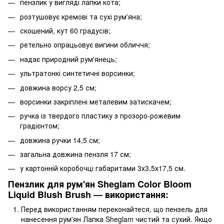
пензлик у вигляді лапки кота;
розтушовує кремові та сухі рум'яна;
скошений, кут 60 градусів;
ретельно опрацьовує вигини обличчя;
надає природний рум'янець;
ультратонкі синтетичні ворсинки;
довжина ворсу 2,5 см;
ворсинки закріплені металевим затискачем;
ручка із твердого пластику з прозоро-рожевим
градієнтом;
довжина ручки 14,5 см;
загальна довжина пензля 17 см;
у картонній коробочці габаритами 3х3,5х17,5 см.
Пензлик для рум'ян Sheglam Color Bloom
Liquid Blush Brush — використання:
Перед використанням переконайтеся, що пензель для
нанесення рум'ян Лапка Sheglam чистий та сухий. Якщо