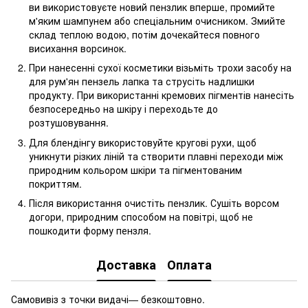
ви використовуєте новий пензлик вперше, промийте
м'яким шампунем або спеціальним очисником. Змийте
склад теплою водою, потім дочекайтеся повного
висихання ворсинок.
При нанесенні сухої косметики візьміть трохи засобу на
для рум'ян пензель лапка та струсіть надлишки
продукту. При використанні кремових пігментів нанесіть
безпосередньо на шкіру і переходьте до
розтушовування.
Для блендінгу використовуйте кругові рухи, щоб
уникнути різких ліній та створити плавні переходи між
природним кольором шкіри та пігментованим
покриттям.
Після використання очистіть пензлик. Сушіть ворсом
догори, природним способом на повітрі, щоб не
пошкодити форму пензля.
Доставка
Оплата
Самовивіз з точки видачі— безкоштовно.