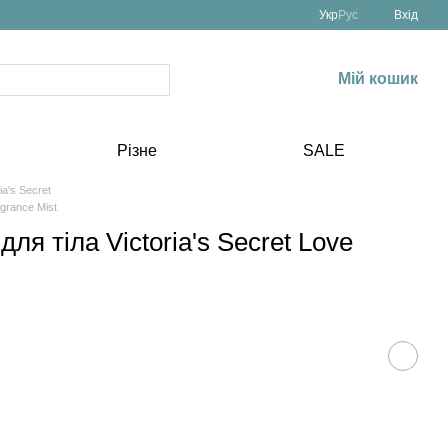
Укр
Рус
Вхід
Мій кошик
Різне
SALE
ia's Secret
agrance Mist
я тіла Victoria's Secret Love