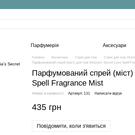
Парфумерія
Аксесуари
Головна
Косметика
Спреї для тіла
Спреї для тіла Victor
Парфумований спрей (міст) для тіла Victoria's Secret Love Spell Fr
Парфумований спрей (міст) дл
Spell Fragrance Mist
Немає в наявності
Артикул: 131
Написати відгук
435 грн
Повідомити, коли з'явиться