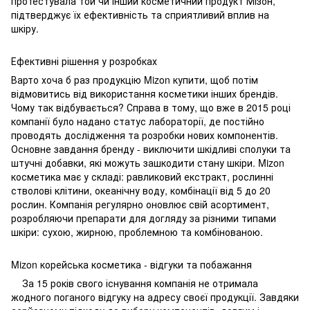
протестувала той чи інший косметичний продукт Мізон,
підтверджує їх ефективність та сприятливий вплив на
шкіру.
Ефективні рішення у розробках
Варто хоча б раз продукцію Mizon купити, щоб потім
відмовитись від використання косметики інших брендів.
Чому так відбувається? Справа в тому, що вже в 2015 році
компанії було надано статус лабораторії, де постійно
проводять дослідження та розробки нових компонентів.
Основне завдання бренду - виключити шкідливі сполуки та
штучні добавки, які можуть зашкодити стану шкіри. Mizon
косметика має у складі: равликовий екстракт, рослинні
стволові клітини, океанічну воду, комбінації від 5 до 20
рослин. Компанія регулярно оновлює свій асортимент,
розробляючи препарати для догляду за різними типами
шкіри: сухою, жирною, проблемною та комбінованою.
Mizon корейська косметика - відгуки та побажання
За 15 років свого існування компанія не отримала
жодного поганого відгуку на адресу своєї продукції. Завдяки