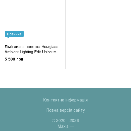
Новинка
Лімітована палетка Hourglass
Ambient Lighting Edit Unlocked
Deer Palette
5 500 грн
Контактна інформація
Повна версія сайту
© 2020—2026
Maxis —