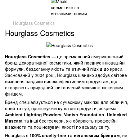
Hourglass Cosmetics
Hourglass Cosmetics
Hourglass Cosmetics
— це преміальний американський
бренд декоративної косметики, який поєднує інноваційні
формули, бездоганну якість та етичний підхід до краси.
Заснований у 2004 році, Hourglass швидко здобув світове
визнання завдяки високоефективним продуктам, що
створюють природний, витончений макіяж із люксовим
фінішем.
Бренд спеціалізується на сучасному макіяжі для обличчя,
очей та губ, пропонуючи культові продукти, зокрема
Ambient Lighting Powders
,
Vanish Foundation
,
Unlocked
Mascara
та інші бестселери, які обирають професійні
візажисти та поціновувачі якості по всьому світу.
Hourglass є
100% cruelty-free та веганським брендом
, не