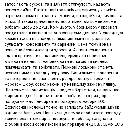
запобігають сухості та відчуття стягнутості, надають
легкого сяйва. Багата палітра налічує величезну кількість
чарівних ароматів: граната; малини; ванілі; м'яти; лимона та
інших. З таким привабливим асортиментом кожен зможе
вибрати щось до душі. Крім цього, у брендовому арсеналі
представлені квіткові та огіркові креми для рук. У складі цієї
косметики ви не знайдете шкідливі хімічні інгредієнти:
сульфати, консерванти та барвники. Саме тому вона є
повністю безпечною для здоров'я. Активні компоненти
здатні проникати в тканини епідермісу та сприятливо
впливати на нього: наповнювати вологою та киснем,
пом'якшувати та тонізувати. Поживні лосьйони стануть
незамінними в холодну пору року. Вони знімуть запалення
та почервоніння, заспокоять роздратовану вітром чи
морозом шкіру, обволікаючи її у невидиму захисну плівку.
Шовковиста консистенція швидко вбирається, не залишає
жирних слідів. Якщо ви хочете зробити сюрприз дорогою
подрузі чи мамі, вибирайте подарункові набори ЕОС.
Ексклюзивні колекції точно не залишать байдужими друзів,
рідних та близьких. Навіть якщо немає особливого приводу,
таким презентом варто побалувати себе, адже ціна на
фірмові вироби обов'язково вас порадує! ЧУДОВА СЕРІЯ EOS