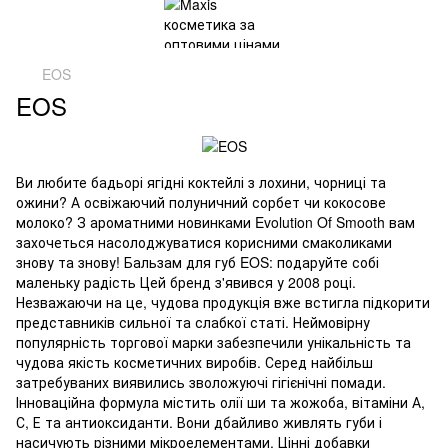
EOS
EOS
Ви любите бадьорі ягідні коктейлі з лохини, чорниці та
ожини? А освіжаючий полуничний сорбет чи кокосове
молоко? З ароматними новинками Evolution Of Smooth вам
захочеться насолоджуватися корисними смаколиками
знову та знову! Бальзам для губ EOS: подаруйте собі
маленьку радість Цей бренд з'явився у 2008 році.
Незважаючи на це, чудова продукція вже встигла підкорити
представників сильної та слабкої статі. Неймовірну
популярність торгової марки забезпечили унікальність та
чудова якість косметичних виробів. Серед найбільш
затребуваних виявились зволожуючі гігієнічні помади.
Інноваційна формула містить олії ши та жожоба, вітаміни А,
С, Е та антиоксиданти. Вони дбайливо живлять губи і
насичують різними мікроелементами. Цінні добавки