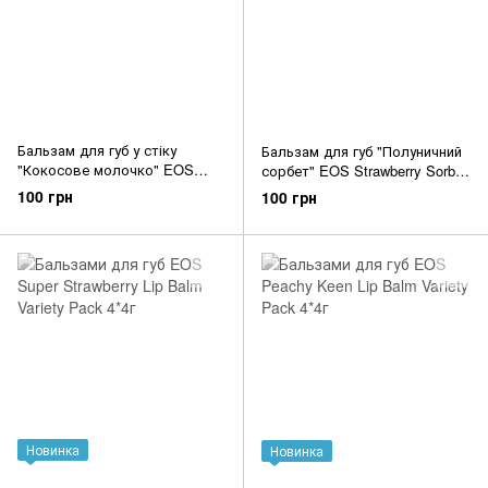
Бальзам для губ у стіку
Бальзам для губ "Полуничний
"Кокосове молочко" EOS
сорбет" EOS Strawberry Sorbet
Coconut Milk Stick Lip Balm
Smooth Lip Balm Stick
100 грн
100 грн
Новинка
Новинка