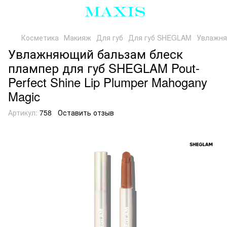
Косметика
Макияж
Для губ
Для губ SHEGLAM
Увлажняю
Увлажняющий бальзам блеск
плампер для губ SHEGLAM Pout-
Perfect Shine Lip Plumper Mahogany
Magic
Артикул:
758
Оставить отзыв