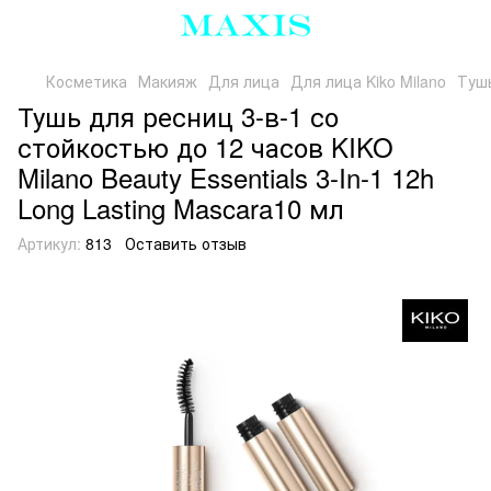
Косметика
Макияж
Для лица
Для лица Kiko Milano
Тушь
Тушь для ресниц 3-в-1 со
стойкостью до 12 часов KIKO
Milano Beauty Essentials 3-In-1 12h
Long Lasting Mascara10 мл
Артикул:
813
Оставить отзыв