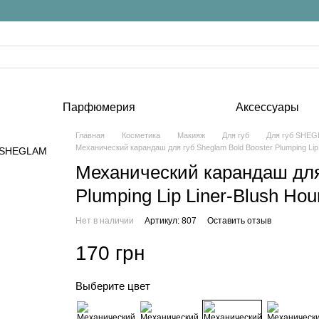
Парфюмерия
Аксессуары
Главная
Косметика
Макияж
Для губ
Для губ SHE
Механический карандаш для губ Sheglam Bold Booster Plumping Lip 
Механический карандаш для 
Plumping Lip Liner-Blush Hou
Нет в наличии
Артикул: 807
Оставить отзыв
170 грн
Выберите цвет