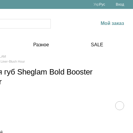
Укр
Рус
Вход
Мой заказ
Разное
SALE
GLAM
Liner-Blush Hour
губ Sheglam Bold Booster
r