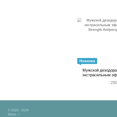
Новинка
Мужской дезодора
экстрасильным эфф
Strength Antipers
29
© 2020—2026
Maxis —