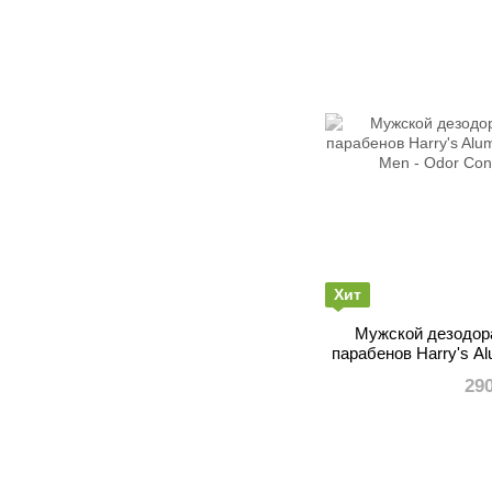
Хит
Мужской дезодор
парабенов Harry's A
for Men - Odor C
29