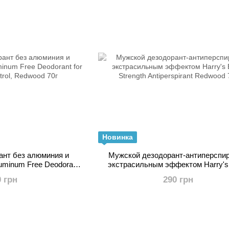
Новинка
ант без алюминия и
Мужской дезодорант-антиперспир
luminum Free Deodorant
экстрасильным эффектом Harry's 
ontrol, Redwood 70г
Strength Antiperspirant Redwood 
0 грн
290 грн