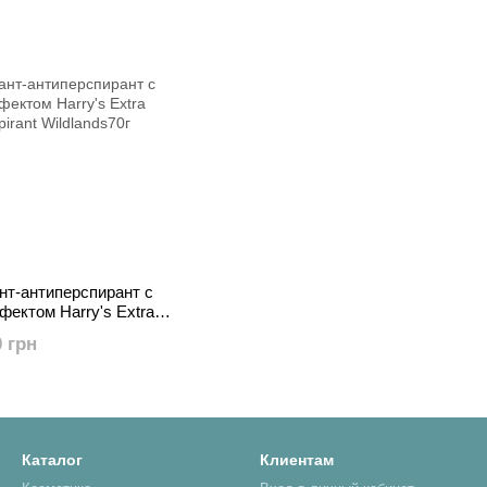
нт-антиперспирант с
ектом Harry's Extra
pirant Wildlands70г
0 грн
Каталог
Клиентам