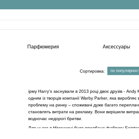
Парфюмерия
Аксессуары
по популярнос
Сортировка:
ірму Harry's заснували в 2013 році двоє друзів - Andy 
одним із творців компанії Warby Parker, яка виробляє 
проблему на ринку – споживачі дуже багато переплачую
становлять витрати на рекламу. Вони вирішили випра
водночас недорогі бритви.
Для цього в Німеччині було придбано фабрику Feintec
на цьому заводі розпочалося виробництво бритв уже 