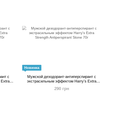
Новинка
ант с
Мужской дезодорант-антиперспирант с
Extra
экстрасильным эффектом Harry's Extra
70г
Strength Antiperspirant Stone 70г
290 грн