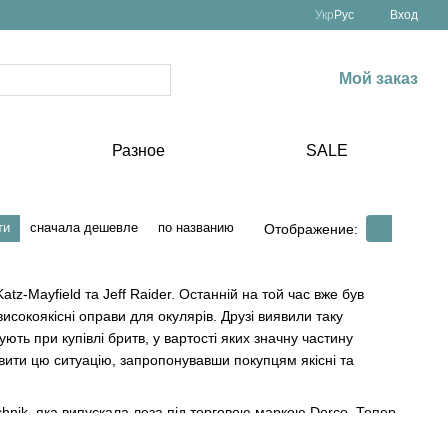
Укр
Рус
Вход
Мой заказ
Разное
SALE
ти
сначала дешевле
по названию
Отображение:
Katz-Mayfield та Jeff Raider. Останній на той час вже був
високоякісні оправи для окулярів. Друзі виявили таку
ть при купівлі бритв, у вартості яких значну частину
вити цю ситуацію, запропонувавши покупцям якісні та
hnik, яка випускала леза під торговою маркою Dorco. Тепер
під брендом Harry's. Молода компанія використовувала для