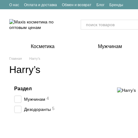
Перейти к основному контенту
О нас
Оплата и доставка
Обмен и возврат
Блог
Бренды
Косметика
Мужчинам
Главная
Harry’s
Harry’s
Раздел
4
Мужчинам
5
Дезодоранты