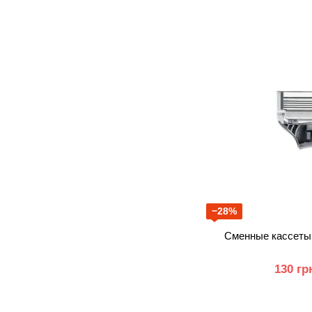
−28%
Сменные кассеты 
130 гр