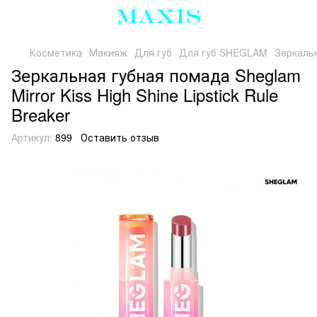
Косметика
Макияж
Для губ
Для губ SHEGLAM
Зеркальн
Зеркальная губная помада Sheglam
Mirror Kiss High Shine Lipstick Rule
Breaker
Артикул:
899
Оставить отзыв