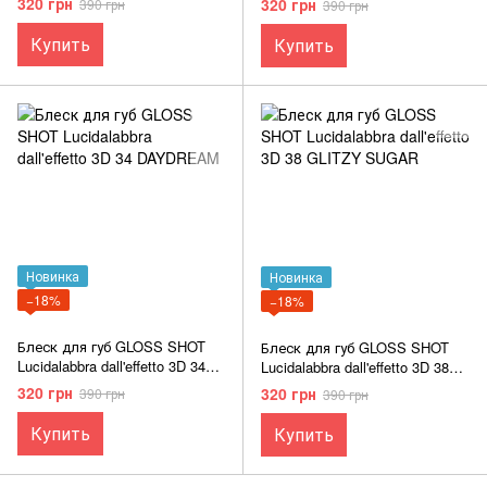
320 грн
320 грн
390 грн
390 грн
Купить
Купить
Новинка
Новинка
−18%
−18%
Блеск для губ GLOSS SHOT
Блеск для губ GLOSS SHOT
Lucidalabbra dall'effetto 3D 34
Lucidalabbra dall'effetto 3D 38
DAYDREAM
GLITZY SUGAR
320 грн
320 грн
390 грн
390 грн
Купить
Купить