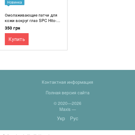
Новинка
Омолаживающие патчи для
кожи вокруг глаз SPC Hito-
Kan Premium Eye Sheet со
350 грн
стволовыми клетками, 60 шт
Купить
Контактная информация
Полная версия сайта
© 2020—2026
Maxis —
Укр
Рус