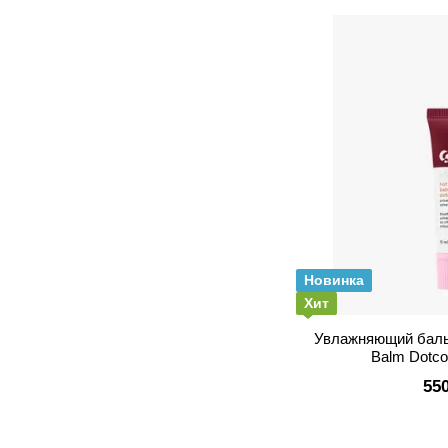
Новинка
Хит
Увлажняющий бальз
Balm Dotc
55