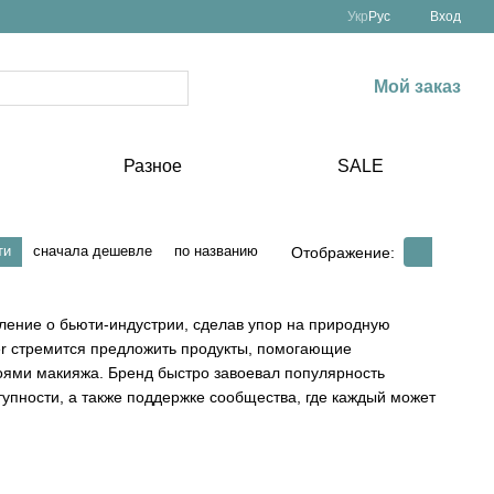
Укр
Рус
Вход
Мой заказ
Разное
SALE
ти
сначала дешевле
по названию
Отображение:
вление о бьюти-индустрии, сделав упор на природную
ier стремится предложить продукты, помогающие
лоями макияжа. Бренд быстро завоевал популярность
ступности, а также поддержке сообщества, где каждый может
оторый создал Эмили Вайс как ассистент редактора журнала