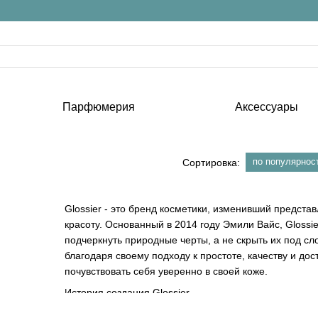
Парфюмерия
Аксессуары
по популярнос
Сортировка:
Glossier - это бренд косметики, изменивший предста
красоту. Основанный в 2014 году Эмили Вайс, Gloss
подчеркнуть природные черты, а не скрыть их под с
благодаря своему подходу к простоте, качеству и до
почувствовать себя уверенно в своей коже.
История создания Glossier
История Glossier началась с блога Into The Gloss, к