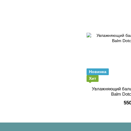
Новинка
Хит
Увлажняющий бальзам д
Balm Dotc
55