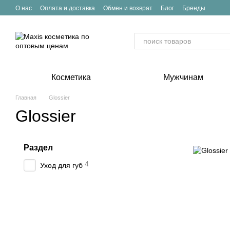
Перейти к основному контенту
О нас
Оплата и доставка
Обмен и возврат
Блог
Бренды
Косметика
Мужчинам
Главная
Glossier
Glossier
Раздел
4
Уход для губ