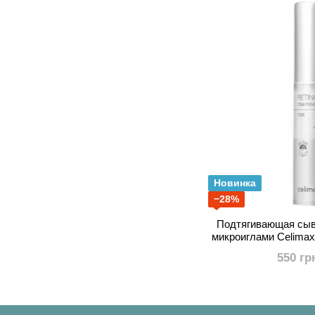
Новинка
−28%
Подтягивающая сыв
микроиглами Celimax 
Tightening
550 гр