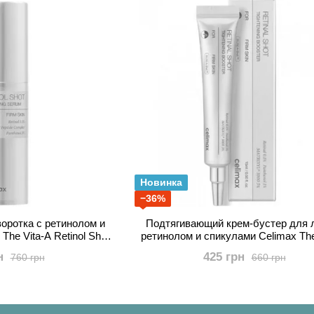
Новинка
−36%
оротка с ретинолом и
Подтягивающий крем-бустер для 
The Vita-A Retinol Shot
ретинолом и спикулами Celimax The
 Serum 30 ml
Retinal Shot Tightening Booster 1
н
425 грн
760 грн
660 грн