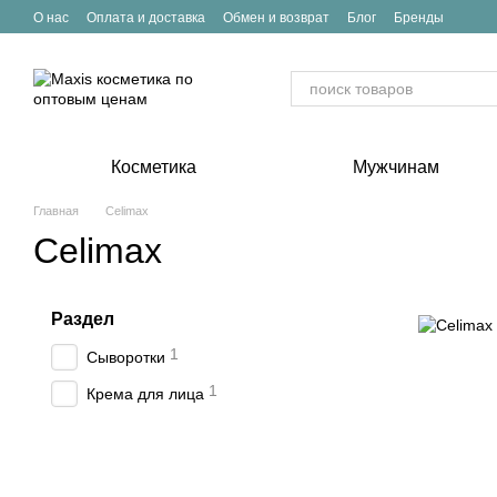
Перейти к основному контенту
О нас
Оплата и доставка
Обмен и возврат
Блог
Бренды
Косметика
Мужчинам
Главная
Celimax
Celimax
Раздел
1
Сыворотки
1
Крема для лица