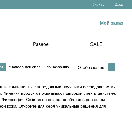
Укр
Рус
Вход
Мой заказ
Разное
SALE
ти
сначала дешевле
по названию
Отображение:
льные компоненты с передовыми научными исследованиями
й. Линейки продуктов охватывают широкий спектр действия:
а. Философия Celimax основана на сбалансированном
ьной кожи. Откройте для себя уникальные решения для