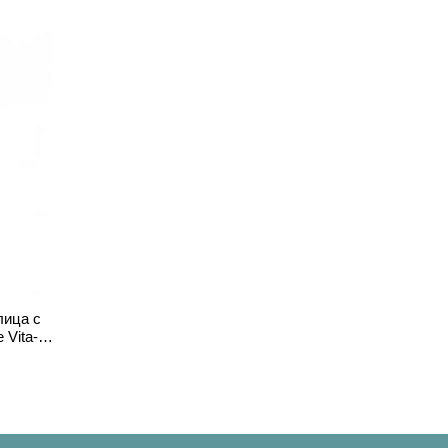
лица с
 Vita-A
5 ml