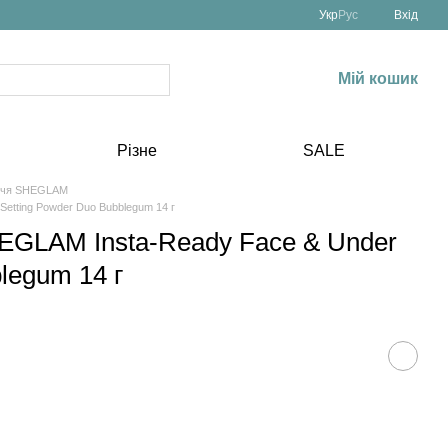
Укр
Рус
Вхід
Мій кошик
Різне
SALE
ччя SHEGLAM
etting Powder Duo Bubblegum 14 г
EGLAM Insta-Ready Face & Under
legum 14 г