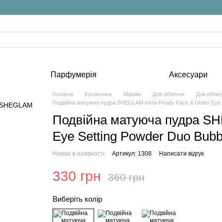
Парфумерія
Аксесуари
Головна
Косметика
Макіяж
Для обличчя
Для обли
Подвійна матуюча пудра SHEGLAM Insta-Ready Face & Under Eye S
Подвійна матуюча пудра SH
Eye Setting Powder Duo Bubb
Немає в наявності
Артикул: 1308
Написати відгук
330 грн
360 грн
Виберіть колір