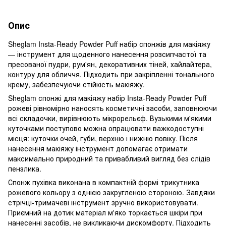
Опис
Sheglam Insta-Ready Powder Puff набір спонжів для макіяжу
— інструмент для щоденного нанесення розсипчастої та
пресованої пудри, рум'ян, декоративних тіней, хайлайтера,
контуру для обличчя. Підходить при закріпленні тонального
крему, забезпечуючи стійкість макіяжу.
Sheglam спонжі для макіяжу набір Insta-Ready Powder Puff
рожеві рівномірно наносять косметичні засоби, заповнюючи
всі складочки, вирівнюють мікрорельєф. Вузькими м'якими
куточками поступово можна опрацювати важкодоступні
місця: куточки очей, губи, верхню і нижню повіку. Після
нанесення макіяжу інструмент допомагає отримати
максимально природний та привабливий вигляд без слідів
пензлика.
Спонж пухівка виконана в компактній формі трикутника
рожевого кольору з однією закругленою стороною. Завдяки
стрічці-тримачеві інструмент зручно використовувати.
Приємний на дотик матеріал м'яко торкається шкіри при
нанесенні засобів, не викликаючи дискомфорту. Підходить