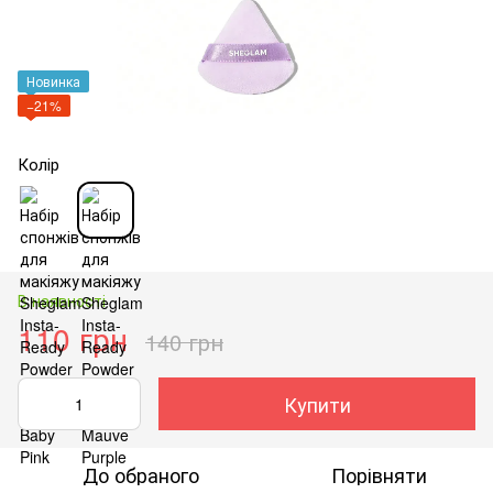
Новинка
−21%
Колір
В наявності
110 грн
140 грн
Купити
До обраного
Порівняти