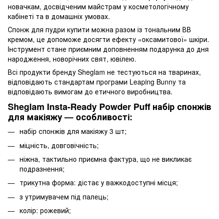
новачкам, досвідченим майстрам у косметологічному
кабінеті та в домашніх умовах.
Спонж для пудри купити можна разом із тональним ВВ
кремом, це допоможе досягти ефекту «оксамитової» шкіри.
Інструмент стане приємним доповненням подарунка до дня
народження, новорічних свят, ювілею.
Всі продукти бренду Sheglam не тестуються на тваринах,
відповідають стандартам програми Leaping Bunny та
відповідають вимогам до етичного виробництва.
Sheglam Insta-Ready Powder Puff набір спонжів
для макіяжу — особливості:
набір спонжів для макіяжу 3 шт;
міцність, довговічність;
ніжна, тактильно приємна фактура, що не викликає
подразнення;
трикутна форма: дістає у важкодоступні місця;
з утримувачем під палець;
колір: рожевий;