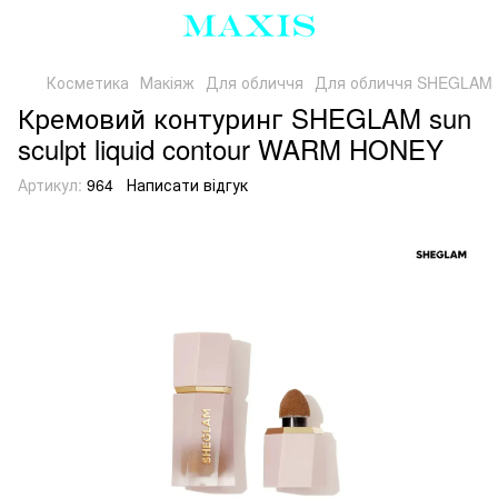
Косметика
Макіяж
Для обличчя
Для обличчя SHEGLAM
Кремовий контуринг SHEGLAM sun
sculpt liquid contour WARM HONEY
Артикул:
964
Написати відгук