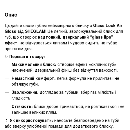
Опис
Додайте своїм губам неймовірного блиску з
Glass Lock Air
Gloss від SHEGLAM
! Це легкий, зволожувальний блиск для
губ, що створює
надтонкий, дзеркальний “glass lips”
ефект
, не відчувається липким і чудово сидить на губах
протягом дня.
✨
Переваги товару:
Максимальний блиск:
створює ефект «скляних губ» —
насичений, дзеркальний фініш без відчуття важкості.
Немасткий комфорт:
легка формула не прилипає і не
обтяжує губи.
Зволоження:
доглядає за губами, зберігає м’якість і
гладкість.
Стійкість:
блиск добре тримається, не розтікається і не
залишає великих плям.
💄
Як використовувати:
наносьте безпосередньо на губи
або зверху улюбленої помади для додаткового блиску.