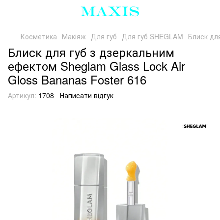
Косметика
Макіяж
Для губ
Для губ SHEGLAM
Блиск для
Блиск для губ з дзеркальним
ефектом Sheglam Glass Lock Air
Gloss Bananas Foster 616
Артикул:
1708
Написати відгук